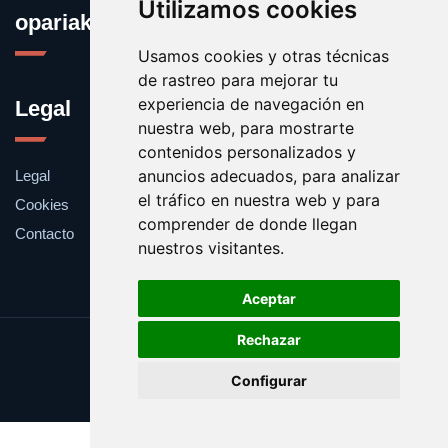
Utilizamos cookies
opariak.eus
Usamos cookies y otras técnicas
de rastreo para mejorar tu
experiencia de navegación en
Legal
nuestra web, para mostrarte
contenidos personalizados y
anuncios adecuados, para analizar
Legal
el tráfico en nuestra web y para
Cookies
comprender de donde llegan
Contacto
nuestros visitantes.
Aceptar
Rechazar
Update cookies preferences
Configurar
Copyright © 2025 opariak.eus