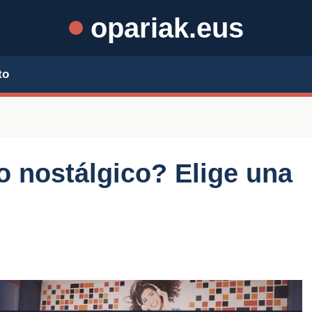
opariak.eus
to
o nostálgico? Elige una