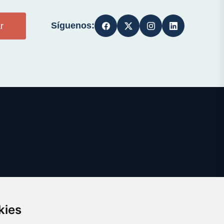
Síguenos:
r
kies