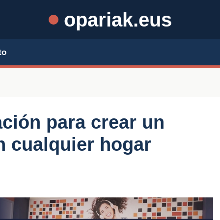
opariak.eus
to
ación para crear un
n cualquier hogar