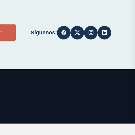
Síguenos:
r